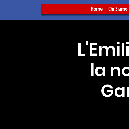
Home
Chi Siamo
L'Emi
la n
Gar