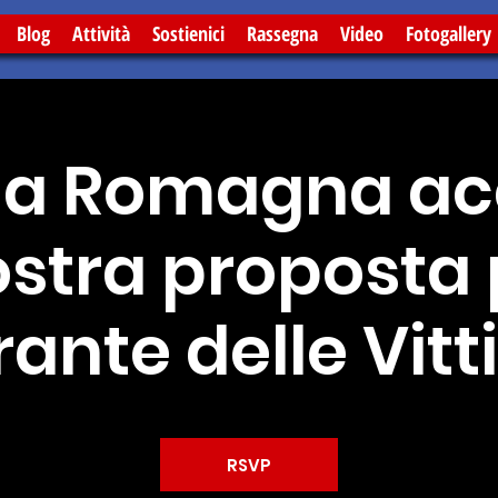
Blog
Attività
Sostienici
Rassegna
Video
Fotogallery
lia Romagna ac
ostra proposta p
ante delle Vit
RSVP