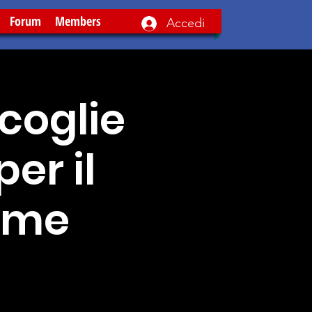
Forum
Members
Accedi
coglie
er il
time