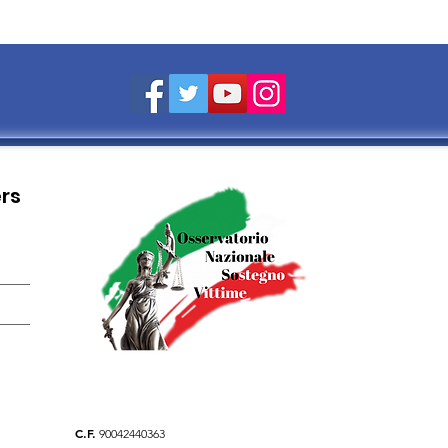
ers
C.F.
90042440363