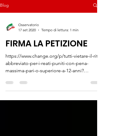
Blog
Osservatorio
17 set 2020
Tempo di lettura: 1 min
FIRMA LA PETIZIONE
https://www.change.org/p/tutti-vietare-il-rito-
abbreviato-per-i-reati-puniti-con-pena-
massima-pari-o-superiore-a-12-anni?
fbclid=IwAR1OAft...