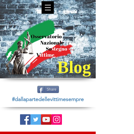
Blog
Share
#dallapartedellevittimesempre